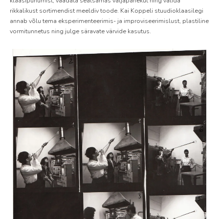
klaasipuhumist, vaadata sealsamas väljapanekut ning valida
rikkalikust sortimendist meeldiv toode. Kai Koppeli stuudioklaasilegi
annab võlu tema eksperimenteerimis- ja improviseerimislust, plastiline
vormitunnetus ning julge säravate värvide kasutus.