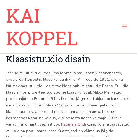
Skip
Main
KAI
to
Menu
content
KOPPEL
Klaasistuudio disain
Jäänud muutunud oludes ilma loomevõimalustest klaasitehastes,
avasid Kai Koppel ja klaasikunstnik Viivi-Ann Keerdo 1991. a. oma
kuumaklaasi stuudio – esimese klaasipuhumisstuudio Eestis. Stuudio
klaasiahi on projekteeritud soome klaasikunstnik Mikko Merikallio
poolt, ahjutüüp Estomelt 91. Nii see kui järgmised ahjud on kunstnikel
ise ehitatud koostöös Mikko Merikallioga. Suurt energiat nõudis
klaasistuudio rajamine Tallinna vanalinnas, muinsuskaitsealuses
keskaegses Katariina käigus, kus ise restaureeriti ka maja. 1996. a.
vanalinna romantilises miljöös
Katariina Gildi
klaasikojana taasavatud
stuudio on populaarne, sest külastajatel on võimalus jälgida