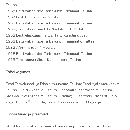
Tallinn
1988 Balti Vabariikide Tarbekunsti Triennaal, Tallinn
1987 Eesti kunsti näitus, Moskva
1985 Balti Vabariikide Tarbekunsti Triennaal, Tallinn
1983 „Eesti klaasikunst 1970–1983”, TLM, Tallinn
1982 Eesti ehisklaasi näitus, Tartu Kunstimuuseum
1983 Balti Vabariikide Tarbekunsti Triennaalid, Tallinn
1982 ,,Vorm ja ruum“, Moskva
1978 Balti Vabariikide Tarbekunsti Triennaal, Tallinn
1975 Tarbekunstinäitus, Kunstihoone, Tallinn
Tööd kogudes
Eesti Tarbekunsti- ja Disainimuuseum, Tallinn; Eesti Ajaloomuuseum,
Tallinn; Evald Okase Muuseum, Haapsalu; Tsaritsõno Muuseum,
Moskva; Lvovi Klaasimuuseum, Ukraina; ,,Glasremis“ klaasistuudio
kogu, Panevežis, Leedu; Pécs’i Kunstimuuseum, Ungari jm.
Tunnustused ja preemiad
2004 Rahvusvahelise kuuma klaasi sümpoosioni diplom, Lvov,