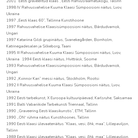
2001 ”Eesti graveeritud klaas”, Eesti Rahvusraamatukogu, Tallinn
1998 IV Rahvusvahelise Kuuma Klaasi Sümpoosioni näitus, Lvov,
Ukraina
1997 „Eesti klaas 60”, Tallinna Kunstihoone
1997 Rahvusvahelise Klaasisümpoosioni näitus, Bárdudvarnok,
Ungari
1997 Katariina Gildi grupinäitus, Svanekegården, Bornholm,
Katrinegadesalen ja Silkeborg, Taani
1995 III Rahvusvahelise Kuuma Klaasi Sümpoosioni näitus, Lvov,
Ukraina 1994 Eesti klaasi näitus, Hvitträsk, Soome
1993 Rahvusvahelise Klaasisümpoosioni näitus, Bárdudvarnok,
Ungari
1992 „Kvinnor Kan” messi näitus, Stockholm, Rootsi
1992 II Rahvusvahelise Kuuma Klaasi Sümpoosioni näitus, Lvov,
Ukraina
1992 Eesti tarbekunst, X Euroopa kultuuripäevad, Karlsruhe, Saksamaa
1991 Balti Vabariikide Tarbekunsti Triennaal, Tallinn
1990 ,,Graveering Eesti klaasikunstis”, ETM, Tallinn
1990 ,,ON“ rühma näitus Kunstihoones, Tallinn
1990 Eesti klaasi ülevaatenäitus ”Klaas, vesi, õhk, maa”, Lillepaviljon,
Tallinn
1989 Eesti klaasi ülevaatenäitus ”Klaas, vesi, õhk, maa”, Lillepaviljon,