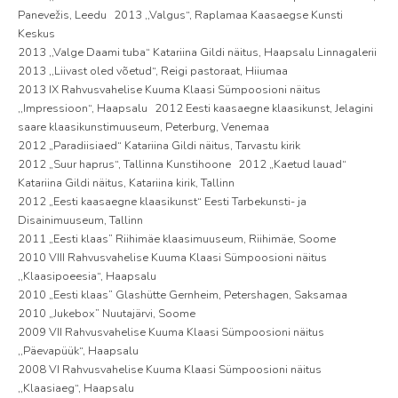
Panevežis, Leedu 2013 ,,Valgus“, Raplamaa Kaasaegse Kunsti
Keskus
2013 ,,Valge Daami tuba“ Katariina Gildi näitus, Haapsalu Linnagalerii
2013 ,,Liivast oled võetud“, Reigi pastoraat, Hiiumaa
2013 IX Rahvusvahelise Kuuma Klaasi Sümpoosioni näitus
,,Impressioon“, Haapsalu 2012 Eesti kaasaegne klaasikunst, Jelagini
saare klaasikunstimuuseum, Peterburg, Venemaa
2012 „Paradiisiaed“ Katariina Gildi näitus, Tarvastu kirik
2012 „Suur haprus“, Tallinna Kunstihoone 2012 „Kaetud lauad“
Katariina Gildi näitus, Katariina kirik, Tallinn
2012 „Eesti kaasaegne klaasikunst“ Eesti Tarbekunsti- ja
Disainimuuseum, Tallinn
2011 „Eesti klaas” Riihimäe klaasimuuseum, Riihimäe, Soome
2010 VIII Rahvusvahelise Kuuma Klaasi Sümpoosioni näitus
,,Klaasipoeesia“, Haapsalu
2010 „Eesti klaas” Glashütte Gernheim, Petershagen, Saksamaa
2010 „Jukebox” Nuutajärvi, Soome
2009 VII Rahvusvahelise Kuuma Klaasi Sümpoosioni näitus
,,Päevapüük“, Haapsalu
2008 VI Rahvusvahelise Kuuma Klaasi Sümpoosioni näitus
,,Klaasiaeg“, Haapsalu