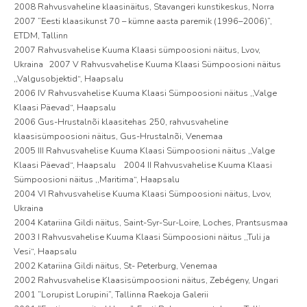
2008 Rahvusvaheline klaasinäitus, Stavangeri kunstikeskus, Norra
2007 ”Eesti klaasikunst 70 – kümne aasta paremik (1996–2006)”,
ETDM, Tallinn
2007 Rahvusvahelise Kuuma Klaasi sümpoosioni näitus, Lvov,
Ukraina 2007 V Rahvusvahelise Kuuma Klaasi Sümpoosioni näitus
,,Valgusobjektid“, Haapsalu
2006 IV Rahvusvahelise Kuuma Klaasi Sümpoosioni näitus ,,Valge
Klaasi Päevad“, Haapsalu
2006 Gus-Hrustalnõi klaasitehas 250, rahvusvaheline
klaasisümpoosioni näitus, Gus-Hrustalnõi, Venemaa
2005 III Rahvusvahelise Kuuma Klaasi Sümpoosioni näitus ,,Valge
Klaasi Päevad“, Haapsalu 2004 II Rahvusvahelise Kuuma Klaasi
Sümpoosioni näitus ,,Maritima“, Haapsalu
2004 VI Rahvusvahelise Kuuma Klaasi Sümpoosioni näitus, Lvov,
Ukraina
2004 Katariina Gildi näitus, Saint-Syr-Sur-Loire, Loches, Prantsusmaa
2003 I Rahvusvahelise Kuuma Klaasi Sümpoosioni näitus ,,Tuli ja
Vesi“, Haapsalu
2002 Katariina Gildi näitus, St- Peterburg, Venemaa
2002 Rahvusvahelise Klaasisümpoosioni näitus, Zebégeny, Ungari
2001 ”Lorupist Lorupini”, Tallinna Raekoja Galerii