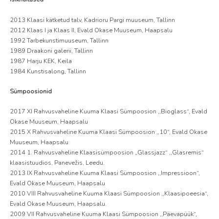
2013 Klaasi kätketud talv, Kadrioru Pargi muuseum, Tallinn
2012 Klaas I ja Klaas II, Evald Okase Muuseum, Haapsalu
1992 Tarbekunstimuuseum, Tallinn
1989 Draakoni galerii, Tallinn
1987 Harju KEK, Keila
1984 Kunstisalong, Tallinn
Sümpoosionid
2017 XI Rahvusvaheline Kuuma Klaasi Sümpoosion ,,Bioglass“, Evald
Okase Muuseum, Haapsalu
2015 X Rahvusvaheline Kuuma Klaasi Sümpoosion ,,10“, Evald Okase
Muuseum, Haapsalu
2014 1. Rahvusvaheline Klaasisümpoosion „Glassjazz“ ,,Glasremis“
klaasistuudios, Panevežis, Leedu.
2013 IX Rahvusvaheline Kuuma Klaasi Sümpoosion ,,Impressioon“,
Evald Okase Muuseum, Haapsalu
2010 VIII Rahvusvaheline Kuuma Klaasi Sümpoosion ,,Klaasipoeesia“,
Evald Okase Muuseum, Haapsalu.
2009 VII Rahvusvaheline Kuuma Klaasi Sümpoosion ,,Päevapüük“,