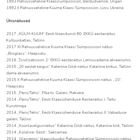
1993 Rahvusvaheline Klaasisümpoosion, Bárdudvarnok, Ungari
1992 II Rahvusvaheline Kuuma Klaasi Sümpoosion, Lvov, Ukraina
Ühisnäitused
2017 ,,KÜLM-KUUM“ Eesti klaasikunst 80, EKKÜ aastanäitus
Kultuurikatlas, Tallinn
2017 XI Rahvusvahelise Kuuma Klaasi Sümpoosioni näitus
,,Bioglass“, Haapsalu
2016 „Tsivilisatsioon 2“ EKKÜ aastanäitus Lennusadama akvaariumis
2015 „20 aastat käigus“ Katariina Gildi näitus Katariina kirikus, Tallinn
dama akvaariumis
2015 X Rahvusvahelise Kuuma Klaasi Sümpoosioni näitus ,,10“,
Haapsalu
2015 ,,Päris/Tehis“, Pika tn. Galerii, Rakvere
2014 ,,Päris/Tehis“, Eesti Klaasiühenduse Aastanäitus I, Tartu
Kunstimaja
2014 ,,Päris/Tehis“, Eesti Klaasiühenduse Aastanäitus II, Vabaduse
galerii, Tallinn
2014 ,,Küünlavalgusnäitus“ Katariina Gildi näitus, Katariina kirik, Tallinn
2014 ,,Külaline- Eesti“, Saksamaa
2014 ,,Glasremis“ klaasistuudio Rahvusvahelise Sümpoosioni näitus,