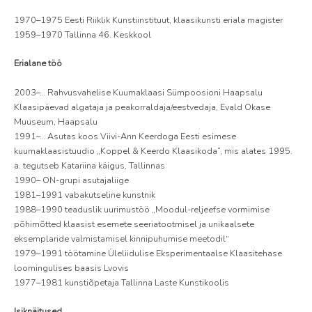
1970–1975 Eesti Riiklik Kunstiinstituut, klaasikunsti eriala magister
1959–1970 Tallinna 46. Keskkool
Erialane töö
2003–… Rahvusvahelise Kuumaklaasi Sümpoosioni Haapsalu
Klaasipäevad algataja ja peakorraldaja/eestvedaja, Evald Okase
Muuseum, Haapsalu
1991–… Asutas koos Viivi-Ann Keerdoga Eesti esimese
kuumaklaasistuudio „Koppel & Keerdo Klaasikoda”, mis alates 1995.
a. tegutseb Katariina käigus, Tallinnas
1990– ON-grupi asutajaliige
1981–1991 vabakutseline kunstnik
1988–1990 teaduslik uurimustöö „Moodul-reljeefse vormimise
põhimõtted klaasist esemete seeriatootmisel ja unikaalsete
eksemplaride valmistamisel kinnipuhumise meetodil“
1979–1991 töötamine Üleliidulise Eksperimentaalse Klaasitehase
loomingulises baasis Lvovis
1977–1981 kunstiõpetaja Tallinna Laste Kunstikoolis
Isiknäitused