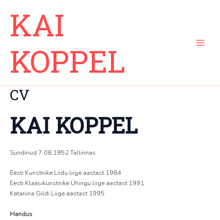
Skip
Main
KAI
to
Menu
content
KOPPEL
CV
KAI KOPPEL
Sündinud 7.08.1952 Tallinnas
Eesti Kunstnike Liidu liige aastast 1984
Eesti Klaasikunstnike Ühingu liige aastast 1991
Katariina Gildi Liige aastast 1995
Haridus